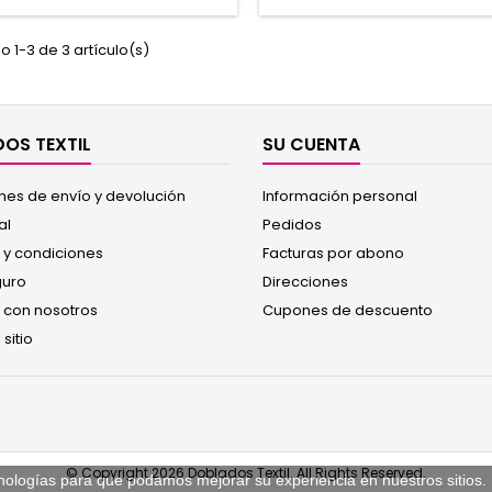
ial caja de regalo. Un regalo
Especial caja de regalo. Un 
to para adolescentes que Aman
perfecto para adolescentes 
 1-3 de 3 artículo(s)
l Betis Balompié. 100% Algodón
al Real Betis Balompié. 100% 
OS TEXTIL
SU CUENTA
nes de envío y devolución
Información personal
al
Pedidos
 y condiciones
Facturas por abono
guro
Direcciones
 con nosotros
Cupones de descuento
sitio
© Copyright 2026 Doblados Textil. All Rights Reserved.
tecnologías para que podamos mejorar su experiencia en nuestros sitios