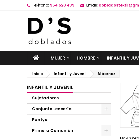
Teléfono:
954 520 439
Email:
dobladostextil@gm
MUJER
HOMBRE
INFANTIL Y JUV
Inicio
Infantil y Juvenil
Albornoz
INFANTIL Y JUVENIL
Sujetadores
Conjunto Lencería
Pantys
Primera Comunión
Hay 3 pr