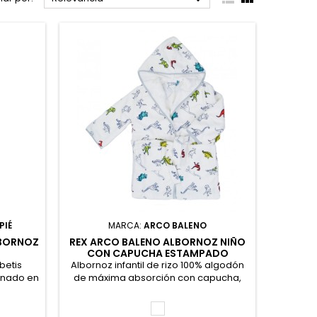
PIÉ
MARCA:
ARCO BALENO
ALBORNOZ
REX ARCO BALENO ALBORNOZ NIÑO
CON CAPUCHA ESTAMPADO
betis
Albornoz infantil de rizo 100% algodón
onado en
de máxima absorción con capucha,
m2 en
dos bolsillos de parche y lazo a la
detalle
cintura. Estampado de dinosaurios.
Unico
ción en
100% Algodón