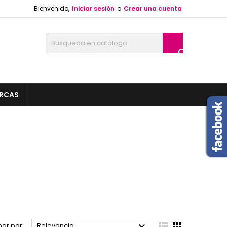
Bienvenido,
Iniciar sesión
o
Crear una cuenta

RCAS



ar por:
Relevancia