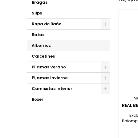
Bragas
Slips
Ropa de Baño
Batas
Albornoz
Calcetines
Pijamas Verano
Pijamas Invierno
Camisetas Interior
M
Boxer
REAL B
Excl
Balompi
riz
Algod
de esc