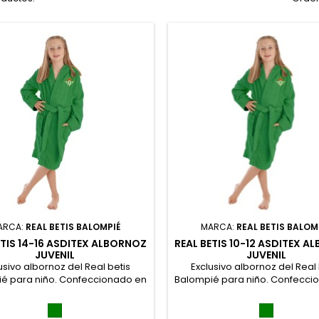
ARCA:
REAL BETIS BALOMPIÉ
MARCA:
REAL BETIS BALOM
ETIS 14-16 ASDITEX ALBORNOZ
REAL BETIS 10-12 ASDITEX 
JUVENIL
JUVENIL
usivo albornoz del Real betis
Exclusivo albornoz del Real 
é para niño. Confeccionado en
Balompié para niño. Confecci
o americano de 400gr m2 en
rizo americano de 400gr 
ón 100% con capucha y detalle
Algodón 100% con capucha y 
Verde
Verde
udo bordado. Presentación en
de escudo bordado. Presenta