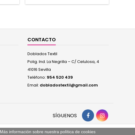
regalo
que Aman
Algodón
CONTACTO
Doblados Textil
Polig. Ind. La Negrilla – C/ Celulosa, 4
41016 Sevilla
Teléfono:
954 520 439
Email:
dobladostextil@gmail.com
SÍGUENOS
. Más información sobre nuestra
política de cookies