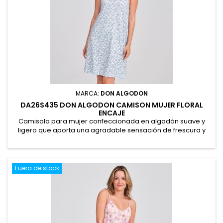
MARCA:
DON ALGODON
DA26S435 DON ALGODON CAMISON MUJER FLORAL
ENCAJE
Camisola para mujer confeccionada en algodón suave y
ligero que aporta una agradable sensación de frescura y
comodidad. Presenta un delicado estampado floral con
detalle de encaje en el escote y tirantes regulables para un
ajuste perfecto. Presentación en caja, ideal para regalo.
100% Algodón
Fuera de stock