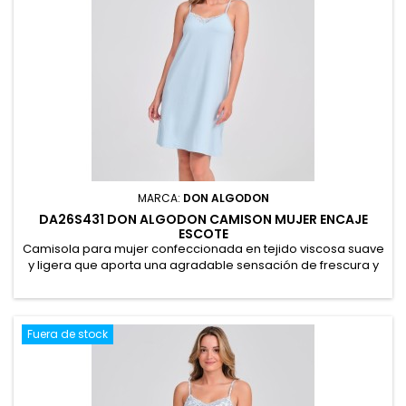
MARCA:
DON ALGODON
DA26S431 DON ALGODON CAMISON MUJER ENCAJE
ESCOTE
Camisola para mujer confeccionada en tejido viscosa suave
y ligera que aporta una agradable sensación de frescura y
comodidad. Presenta un delicado encaje en el escote y
tirantes regulables para un ajuste perfecto. Presentación en
caja, ideal para regalo. 100% Viscosa
Fuera de stock