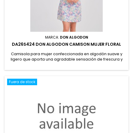
MARCA:
DON ALGODON
DA26S424 DON ALGODON CAMISON MUJER FLORAL
Camisola para mujer confeccionada en algodón suave y
ligero que aporta una agradable sensación de frescura y
comodidad. Presenta un delicado estampado floral y
tirantes regulables para un ajuste perfecto. Presentación en
caja, ideal para regalo. 100% Algodón
Fuera de stock