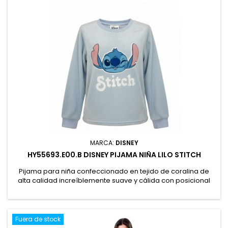
MARCA:
DISNEY
HY55693.E00.B DISNEY PIJAMA NIÑA LILO STITCH
Pijama para niña confeccionado en tejido de coralina de
alta calidad increíblemente suave y cálida con posicional
del personaje Lilo realizado en aplique con nombre y
contorno bordado. Pantalón del mismo tejido. Ideal para las
temporadas de frío
Fuera de stock