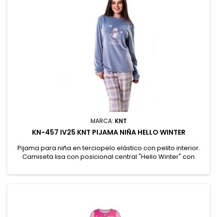
MARCA:
KNT
KN-457 IV25 KNT PIJAMA NIÑA HELLO WINTER
Pijama para niña en terciopelo elástico con pelito interior.
Camiseta lisa con posicional central "Hello Winter" con
detalle de puños y cuello al tono. Pantalón largo estampado
de "Cuadros" con puños y goma en cintura. Presentación en
caja. 95% Poliéster, 5% Elastano