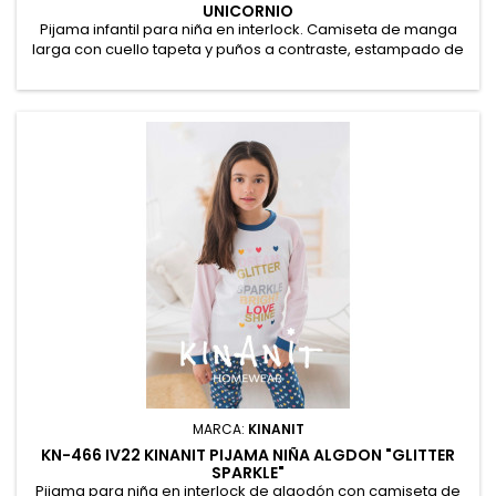
UNICORNIO
Pijama infantil para niña en interlock. Camiseta de manga
larga con cuello tapeta y puños a contraste, estampado de
estrelllas con posicional "Miniie & Unicornio". Pantalón largo
liso con puños a contraste. Presentación en caja
Personalizada. 100% Algodón
MARCA:
KINANIT
KN-466 IV22 KINANIT PIJAMA NIÑA ALGDON "GLITTER
SPARKLE"
Pijama para niña en interlock de algodón con camiseta de