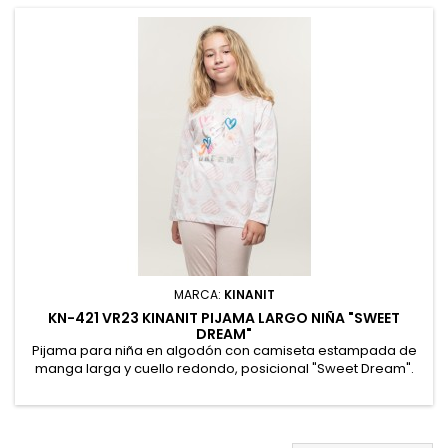
75% Algodón, 25% Poliéster
MARCA:
KINANIT
KN-421 VR23 KINANIT PIJAMA LARGO NIÑA "SWEET
DREAM"
Pijama para niña en algodón con camiseta estampada de
manga larga y cuello redondo, posicional "Sweet Dream".
Pantalón largo liso con goma en cintura ajustable.
Presentación en caja con el logo de la marca. 100% Algodón