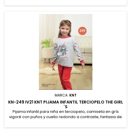
puños.
MARCA:
KNT
KN-249 IV21 KNT PIJAMA INFANTIL TERCIOPELO THE GIRL
´S
Pijama infantil para niña en terciopelo, camiseta en grís
vigoré con puños y cuello redondo a contraste, fantasia de
corazones en mangas con posicional de muñeca con
paraguas. Pantalón liso con puños. Presentación en caja.