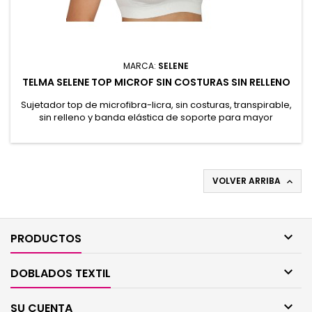
MARCA:
SELENE
TELMA SELENE TOP MICROF SIN COSTURAS SIN RELLENO
Sujetador top de microfibra-licra, sin costuras, transpirable,
sin relleno y banda elástica de soporte para mayor
comodidad. Diseño ergonómico con fruncido central. 92%
Poliamida, 8% Elastano
VOLVER ARRIBA


PRODUCTOS

DOBLADOS TEXTIL

SU CUENTA