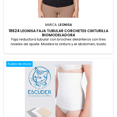
MARCA:
LEONISA
18624 LEONISA FAJA TUBULAR CORCHETES CINTURILLA
BIOMODELADORA
Faja reductora tubular con broches delanteros con tres
niveles de ajuste. Moldea la cintura y el abdomen, busto
libre. Forro en powernet para reducción. Suaves varillas en
espalda y laterales que mantienen la prenda firme, sin
enrollarse. 82% Poliamida, 18% Elastano
Fuera de stock