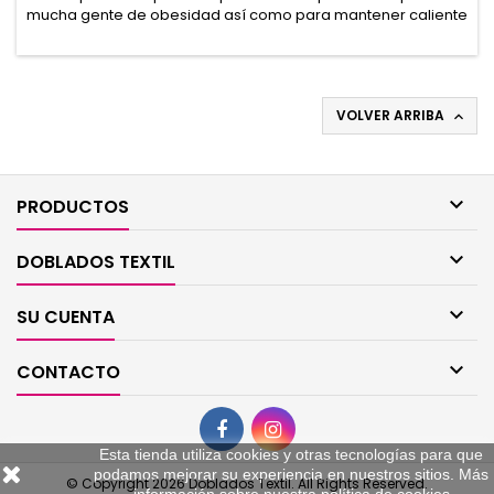
mucha gente de obesidad así como para mantener caliente
la zona lumbar y mejorar los problemas de lumbalgia en los
meses de calor.
VOLVER ARRIBA


PRODUCTOS

DOBLADOS TEXTIL

SU CUENTA

CONTACTO
Esta tienda utiliza cookies y otras tecnologías para que
podamos mejorar su experiencia en nuestros sitios. Más
© Copyright 2026 Doblados Textil. All Rights Reserved.