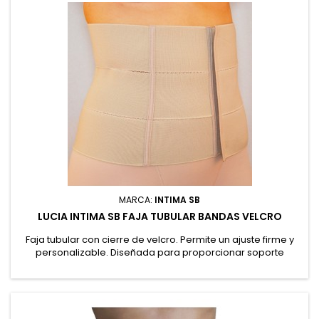
MARCA:
INTIMA SB
LUCIA INTIMA SB FAJA TUBULAR BANDAS VELCRO
Faja tubular con cierre de velcro. Permite un ajuste firme y
personalizable. Diseñada para proporcionar soporte
lumbar, ayudando a aliviar molestias en la zona baja de la
espalda. Apta como faja posparto maternal, gracias a su
sujeción progresiva. 57% Poliéster, 34% Elastano, 9%
Poliamida