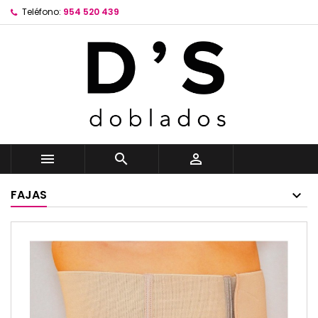
Teléfono:
954 520 439



FAJAS