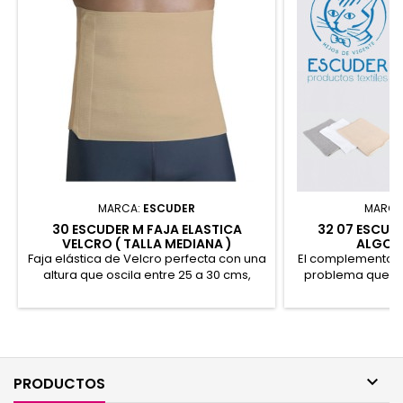
MARCA:
ESCUDER
MARCA
30 ESCUDER M FAJA ELASTICA
32 07 ESCUD
VELCRO ( TALLA MEDIANA )
ALGOD
Faja elástica de Velcro perfecta con una
El complemento pe
altura que oscila entre 25 a 30 cms,
problema que su
según la talla. 81% Algodón, 10% Poliéster,
obesidad así c
9% Goma recubierta
caliente la zona
problemas de lu
de

PRODUCTOS