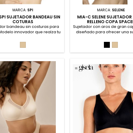
MARCA:
SPI
MARCA:
SELENE
 SPI SUJETADOR BANDEAU SIN
MIA-C SELENE SUJETADOR
COTURAS
RELLENO COPA SPACE
dor bandeau sin costuras para
Sujetador con aros de gran c
Modelo innovador que realza tu
diseñado para ofrecer una s
o con un efecto Push-Up. Su
firme y un ajuste cómodo que r
 360º se adapta perfectamente
silueta de forma natural. Co
Piel
Negro
Piel
erpo, sin costuras visibles, para
relleno spacer que aportan li
ariencia invisible bajo la ropa.
una forma redondeada sin 
rantes ni cierres, es cómodo de
volumen extra. La estructura d
r y con copas extraíbles. 90%
garantiza estabilidad y confo
Nylon, 10% Spandex
Poliéster, 21% Poliamida, 11% 