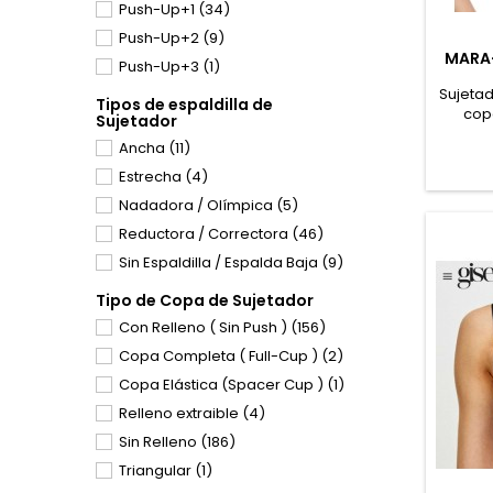
Toffe
(2)
80-C
(1)
Push-Up+1
(34)
Mastectomia
(3)
85-C
(60)
Push-Up+2
(9)
Mayor Capacidad
(102)
MARA-
90-C
(154)
Push-Up+3
(1)
Multiposición
(4)
95-C
(159)
Sujetad
Protésico
(1)
Tipos de espaldilla de
cop
100-C
(158)
Sujetador
Push-Up
(7)
garant
105-C
Ancha
(152)
(11)
Reductor
(63)
comod
late
110-C
Estrecha
(139)
(4)
Relleno ( Sin Push )
(2)
superp
115-C
Nadadora / Olímpica
(83)
(5)
Sin Aros
(3)
la v
Poliés
120-C
Reductora / Correctora
(53)
(46)
Sin Costuras
(8)
125-C
Sin Espaldilla / Espalda Baja
(15)
(9)
Sin Relleno
(3)
130-C
(6)
Sin Tirantas
(2)
Tipo de Copa de Sujetador
135-C
(2)
Triangular
(7)
Con Relleno ( Sin Push )
(156)
80-D
(1)
Copa Completa ( Full-Cup )
(2)
85-D
(21)
Copa Elástica (Spacer Cup )
(1)
90-D
(56)
Relleno extraible
(4)
95-D
(51)
Sin Relleno
(186)
100-D
(48)
Triangular
(1)
105-D
(46)