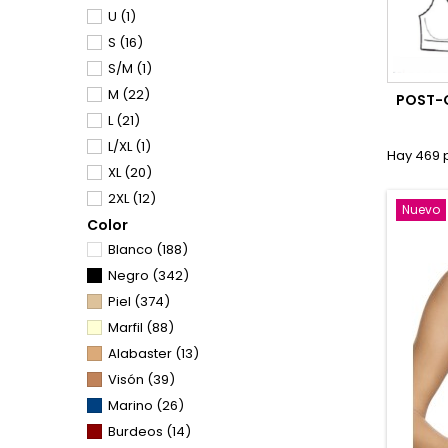
U
(1)
LEONISA
(4)
S
(16)
LINIBELL
(11)
S/M
(1)
MAIDENFORM
(1)
M
(22)
MARIOLA
(4)
POST-
L
(21)
MORANTE
(10)
L/XL
(1)
NATURANA
(18)
Hay 469 
XL
(20)
PLAYTEX
(17)
2XL
(12)
POMPEA
(1)
Nuevo
Color
3XL
(1)
PROMISE
(21)
Blanco
(188)
70
(3)
SBRA
(3)
Negro
(342)
80/85
(1)
SELENE
(170)
Piel
(374)
85/90
(4)
SELMARK
(20)
Marfil
(88)
90
(1)
SPI
(11)
Alabaster
(13)
90/95
(4)
SPORTEX
(16)
Visón
(39)
95
(1)
TRIUMPH
(38)
Marino
(26)
95/100
(4)
WACOAL
(1)
Burdeos
(14)
100
(1)
WONDERBRA
(2)