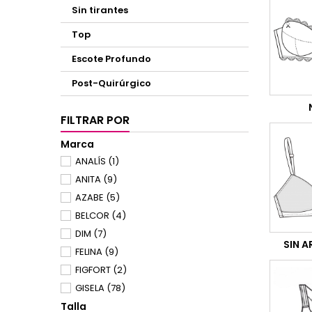
Sin tirantes
Top
Escote Profundo
Post-Quirúrgico
FILTRAR POR
Marca
ANALÍS
(1)
ANITA
(9)
AZABE
(5)
BELCOR
(4)
DIM
(7)
SIN A
FELINA
(9)
FIGFORT
(2)
GISELA
(78)
Talla
KEHAT
(5)