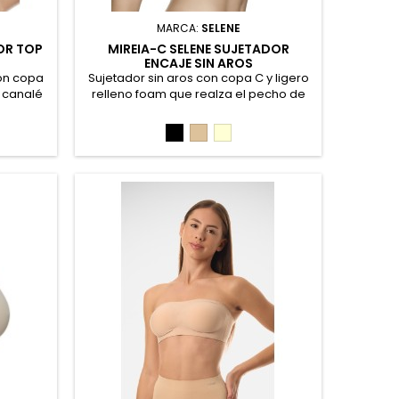
MARCA:
SELENE
OR TOP
MIREIA-C SELENE SUJETADOR
ENCAJE SIN AROS
con copa
Sujetador sin aros con copa C y ligero
e canalé
relleno foam que realza el pecho de
ras se
forma natural ofreciendo máxima
segunda
comodidad. Su elegante diseño de
Negro
Piel
Marfil
y
encaje floral, junto a los laterales
n suave
reforzados y tirantes regulables,
mida, 10%
garantiza una excelente sujeción y un
ajuste perfecto para el día a día. 73%
Poliamida,17% Elastano, 10% Poliéster