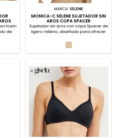
MARCA:
SELENE
ADOR
MONICA-C SELENE SUJETADOR SIN
 AROS
AROS COPA SPACER
 con foam
Sujetador sin aros con copa Spacer de
ido de
ligero relleno, diseñado para ofrecer
ejido
comodidad, transpirabilidad y una
y aporta
sujeción natural. Sus tirantes anchos
Piel
ulables
regulables y el delicado detalle de
uste y
encaje lo convierten en una opción
, 16%
perfecta para el día a día. 72%
Poliéster, 17% Poliamida, 11% Elastano.