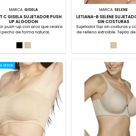
MARCA:
GISELA
MARCA:
SELENE
1T C GISELA SUJETADOR PUSH
LETIANA-B SELENE SUJETAD
UP ALGODON
SIN COSTURAS
or push-up con aros que realza
Sujetador top sin costuras y 
l pecho de forma natural,
de relleno extraíble. Tejido d
cionado en tejido de algodón
elástico. Su diseño sin costu
talle de galón en plumetti con
adapta al cuerpo como una 
Negro
Piel
Piel
de onda posicionada en escote
piel, evitando marcas 
isa. Acabados invisibles, con
proporcionando una sensació
illa doble y tirantes regulables
durante todo el día. 90% Polia
iposición para mayor ajuste y
Elastano
e stock
dad. 95% Algodón, 5% Elastano