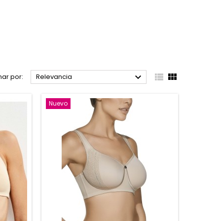



ar por:
Relevancia
Nuevo