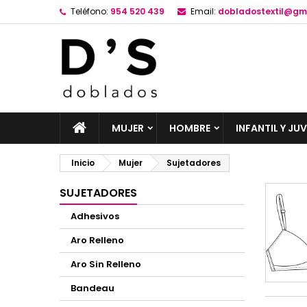
Teléfono:
954 520 439
Email:
dobladostextil@gm
MUJER
HOMBRE
INFANTIL Y JUV
Inicio
Mujer
Sujetadores
SUJETADORES
Adhesivos
Aro Relleno
Aro Sin Relleno
Bandeau