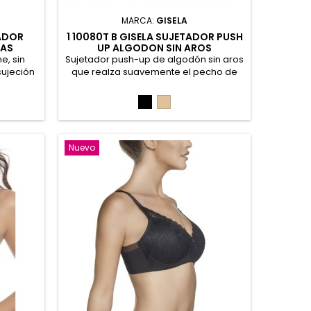
MARCA:
GISELA
ADOR
1 10080T B GISELA SUJETADOR PUSH
TAS
UP ALGODON SIN AROS
e, sin
Sujetador push-up de algodón sin aros
sujeción
que realza suavemente el pecho de
conada y
forma natural. Detalle de galón en
ble capa
plumetti con forma de onda
Negro
Piel
u diseño
posicionado en escote. Base de
e forma
refuerzo para mayor sujeción,
labra de
acabados invisibles para evitar
lastano
marcas sobre la ropa, espaldilla doble
Nuevo
y tirantes regulables. 95% Algodón, 5%
Elastano