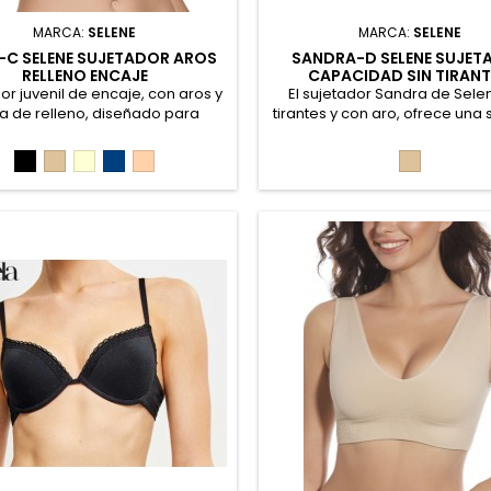
MARCA:
SELENE
MARCA:
SELENE
C SELENE SUJETADOR AROS
SANDRA-D SELENE SUJET
RELLENO ENCAJE
CAPACIDAD SIN TIRAN
or juvenil de encaje, con aros y
El sujetador Sandra de Selen
a de relleno, diseñado para
tirantes y con aro, ofrece una 
izar una sensación de máxima
firme y cómoda. Su banda sili
idad. Sus exclusivas bandas
la espalda reforzada con do
Negro
Piel
Marfil
Marino
Rosé
Piel
rales con doble capa de tules
de tul evita deslizamientos y s
uestos proporcionan firmeza a
sin relleno realza el pecho d
ez que realzan tu silueta. 48%
natural. Ideal para escotes pa
ter, 44% Poliamida, 8% Elastano
honor. 76% Poliamida, 24% E