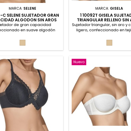
MARCA:
SELENE
MARCA:
GISELA
N-C SELENE SUJETADOR GRAN
1 10092T GISELA SUJET
CIDAD ALGODON SIN AROS
TRIANGULAR RELLENO SIN
jetador de gran capacidad
Sujetador triangular, sin aro y
eccionado en suave algodón
ligero, confeccionado en tej
co y transpirable. Su diseño sin
microfibra. Espaldilla con t
y sin relleno proporciona una
laminado que alisa la silueta 
Piel
Piel
n firme sin renunciar al confort,
máximo confort. Tirantes reg
ras que los tirantes anchos y
multiposición para mayor aj
dos ayudan a aliviar la presión
comodidad. 84% Poliamida
 los hombros. 47% Poliamida,
Elastano
Nuevo
2% Algodón, 11% Elastano