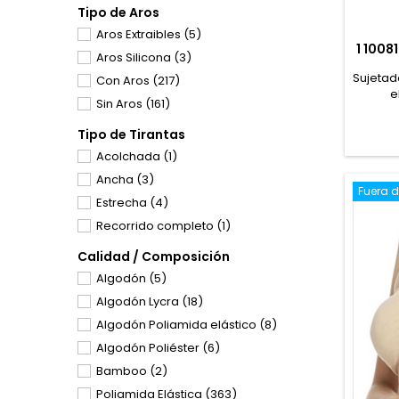
Tipo de Aros
110-D
(28)
Aros Extraibles
(5)
115-D
(26)
1 1008
Aros Silicona
(3)
120-D
(13)
Sujetad
Con Aros
(217)
125-D
(6)
e
Sin Aros
(161)
confec
130-D
(4)
con de
Tipo de Tirantas
135-D
(2)
forma 
Acolchada
(1)
y s
80-E
(1)
espald
Ancha
(3)
85-E
(6)
mult
Fuera d
Estrecha
(4)
comodi
90-E
(10)
Recorrido completo
(1)
95-E
(10)
100-E
(8)
Calidad / Composición
105-E
(5)
Algodón
(5)
110-E
(5)
Algodón Lycra
(18)
115-E
(3)
Algodón Poliamida elástico
(8)
100-F
(1)
Algodón Poliéster
(6)
A
(9)
Bamboo
(2)
B
(9)
Poliamida Elástica
(363)