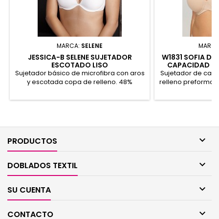
MARCA:
SELENE
MARCA
JESSICA-B SELENE SUJETADOR
W1831 SOFIA D 
ESCOTADO LISO
CAPACIDAD ES
Sujetador básico de microfibra con aros
Sujetador de cap
y escotada copa de relleno. 48%
relleno preformada
Poliamida, 41% Poliéster, 8% Elastano
tul con corte láse
y estilizar la 
reforzado, tirante
ajustable. Det
tirantes. Prese
Poliamida

PRODUCTOS

DOBLADOS TEXTIL

SU CUENTA

CONTACTO