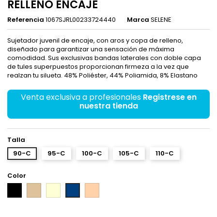
RELLENO ENCAJE
Referencia
1067SJRL00233724440
Marca
SELENE
Sujetador juvenil de encaje, con aros y copa de relleno,
diseñado para garantizar una sensación de máxima
comodidad. Sus exclusivas bandas laterales con doble capa
de tules superpuestos proporcionan firmeza a la vez que
realzan tu silueta. 48% Poliéster, 44% Poliamida, 8% Elastano
Venta exclusiva a profesionales
Registrese en
nuestra tienda
Talla
90-C
95-C
100-C
105-C
110-C
Color
Negro
Piel
Marfil
Rosé
Marino