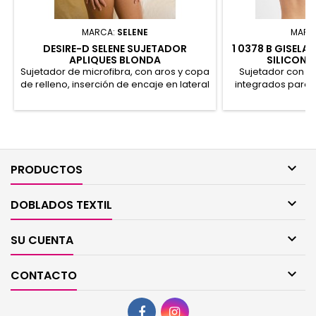
MARCA:
SELENE
MARC
DESIRE-D SELENE SUJETADOR
1 0378 B GISELA
APLIQUES BLONDA
SILICON
Sujetador de microfibra, con aros y copa
Sujetador con fo
de relleno, inserción de encaje en lateral
integrados para 
de la copa. 46% Poliamida, 45%
“Soft Lining” int
Poliéster, 9% Elastano
cortes que no ma
acabados extra su
espaldilla para 
tirantes regulable
trasero de cua

PRODUCTOS
Bambu, 10% Ela

DOBLADOS TEXTIL

SU CUENTA

CONTACTO