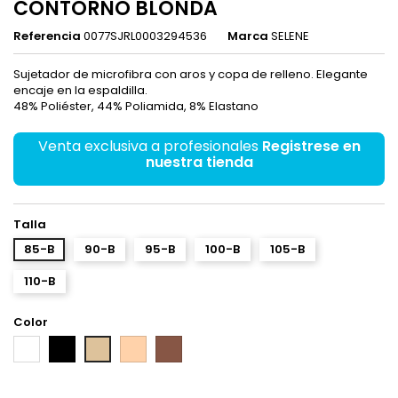
CONTORNO BLONDA
Referencia
0077SJRL0003294536
Marca
SELENE
Sujetador de microfibra con aros y copa de relleno. Elegante
encaje en la espaldilla.
48% Poliéster, 44% Poliamida, 8% Elastano
Venta exclusiva a profesionales
Registrese en
nuestra tienda
Talla
85-B
90-B
95-B
100-B
105-B
110-B
Color
Blanco
Negro
Rosé
Tabac
Piel