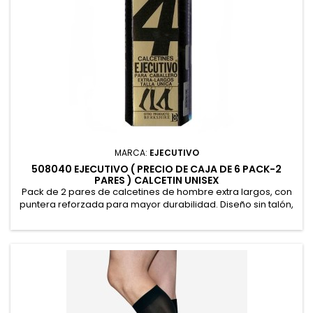
MARCA:
EJECUTIVO
508040 EJECUTIVO ( PRECIO DE CAJA DE 6 PACK-2
PARES ) CALCETIN UNISEX
Pack de 2 pares de calcetines de hombre extra largos, con
puntera reforzada para mayor durabilidad. Diseño sin talón,
cómodo y adaptable, que se ajusta perfectamente al pie sin
caerse ni formar arrugas. Confeccionados en talla única,
ideales para un ajuste versátil y confortable. ( Precio de Caja
de 6 Pack-2 pares ). 98% Poliamida, 2% Elastano