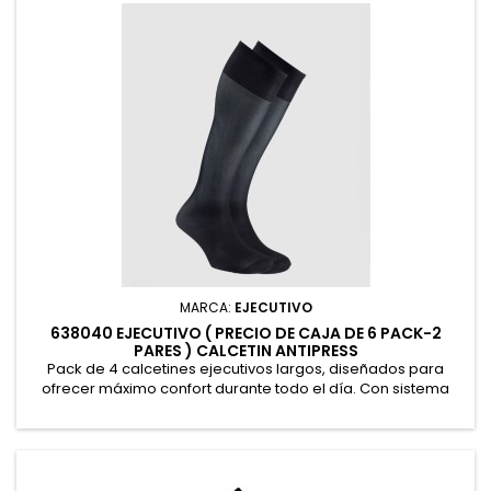
MARCA:
EJECUTIVO
638040 EJECUTIVO ( PRECIO DE CAJA DE 6 PACK-2
PARES ) CALCETIN ANTIPRESS
Pack de 4 calcetines ejecutivos largos, diseñados para
ofrecer máximo confort durante todo el día. Con sistema
antipresión y puño relax, evitan marcas y mejoran la
circulación. Fabricados en 40 Deniers, con tejido liso, suave y
resistente. Diseño sin talón para un ajuste adaptable. ( Precio
de caja de 6 Pack-2 pares ). 100 % Poliamida