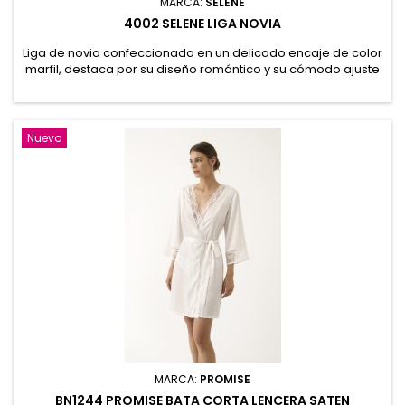
MARCA:
SELENE
4002 SELENE LIGA NOVIA
Liga de novia confeccionada en un delicado encaje de color
marfil, destaca por su diseño romántico y su cómodo ajuste
gracias a su banda elástica. Incorpora un fino lazo en color
azul. Su diseño discreto y sofisticado la convierte en un
accesorio ideal para cualquier estilo de vestido. 91%
Poliamida, 9% Elastano
Nuevo
MARCA:
PROMISE
BN1244 PROMISE BATA CORTA LENCERA SATEN