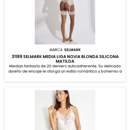
MARCA:
SELMARK
31189 SELMARK MEDIA LIGA NOVIA BLONDA SILICONA
MATILDA
Medias fantasía de 20 deniers autoadherente. Su delicado
diseño de encaje le otorga un estilo romántico y bohemio a
la vez. Este prenda conjuga sensualidad, frescura y
elegancia, ideal para mujeres libres y auténticas. venta por
unidades. 88% Poliamida, 12% Elastano