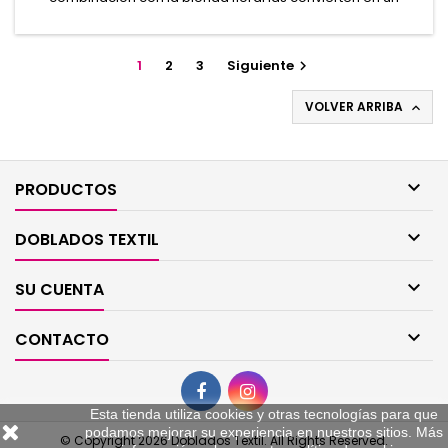
modelo delicado y sofisticado. La colección Agatha, a la que
pertenece, encarna la madurez y el esplendor de la marca,
ofreciendo piezas que no solo adornan, sino que
1
2
3
Siguiente

transforman. 87% Poliamida, 13% Elastano
VOLVER ARRIBA


PRODUCTOS

DOBLADOS TEXTIL

SU CUENTA

CONTACTO
Esta tienda utiliza cookies y otras tecnologías para que
podamos mejorar su experiencia en nuestros sitios. Más
© Copyright 2026 Doblados Textil. All Rights Reserved.