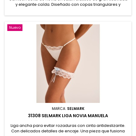
y elegante caída. Diseñado con copas triangulares y
delicados detalles de encaje floral en escote, tirantes y
laterales, aportando un estilo romántico y sofisticado. Sus
tirantes finos regulables garantizan un ajuste cómodo y
femenino. 95% Poliéster, 5% Elastano
Nuevo
MARCA:
SELMARK
31308 SELMARK LIGA NOVIA MANUELA
Liga ancha para evitar rozaduras con cinta antideslizante.
Con delicados detalles de encaje. Una pieza que fusiona