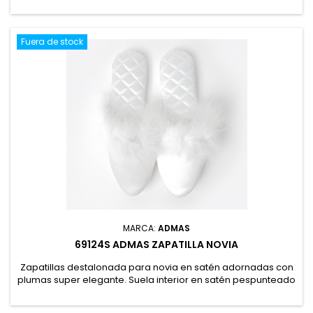
elegancia y confort, diseñada para mujeres reales, libres y
seguras. Pertenece a la colección Manuela. Pensada para
realzar la belleza celebrando la autenticidad de cada mujer.
86% Poliamida, 14% Elastano
Fuera de stock
MARCA:
ADMAS
69124S ADMAS ZAPATILLA NOVIA
Zapatillas destalonada para novia en satén adornadas con
plumas super elegante. Suela interior en satén pespunteado
y suela de caucho. Ideal para completar tu look ese día tan
especial. 100% Poliéster