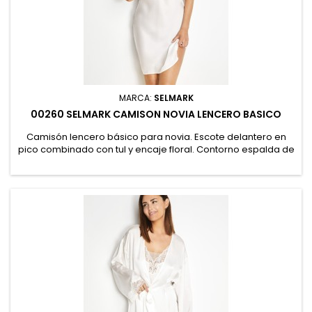
MARCA:
SELMARK
00260 SELMARK CAMISON NOVIA LENCERO BASICO
Camisón lencero básico para novia. Escote delantero en
pico combinado con tul y encaje floral. Contorno espalda de
encaje floral. Tirantes regulables cruzados a la espalda.
Presentación en caja especial con el logo de la marca. 25%
Poliamida, 73% Poliéster, 2% Elastano