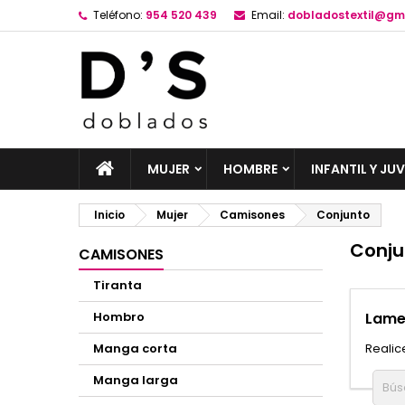
Teléfono:
954 520 439
Email:
dobladostextil@gm
MUJER
HOMBRE
INFANTIL Y JUV
Inicio
Mujer
Camisones
Conjunto
Conju
CAMISONES
Tiranta
Hombro
Lame
Manga corta
Realic
Manga larga