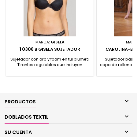
MARCA:
GISELA
MARC
1 0308 B GISELA SUJETADOR
CAROLINA-B S
B
Sujetador con aro y foam en tul plumeti.
Sujetador básic
Tirantes regulables que incluyen
copa de relleno p
enganche para poder cruzarlos. Galón
Poliamida, 4
de encaje en escote y detalle de lazo y
Elast
botón decorativo en el centro. CIerre
trasero de cuatro posiciones. 90%
Poliamida, 10% Elastano REF: 1/0308

PRODUCTOS

DOBLADOS TEXTIL

SU CUENTA