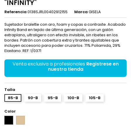
"INFINITY"
Referencia
0138SJRL00402912155
Marca
GISELA
Sujetador bralette con aro, foam y copas a contraste. Acabado
Infinity Band en tejido de última generación, con un galón
extraplano, ultraligero con efecto invisible, sin ribetes en los
bordes. Patrón con cobertura extra y tirantes ajustables que
incluyen accesorio para poder cruzarlos. 71% Poliamida, 29%
Elastano. REF: 1/0371
Venta exclusiva a profesionales
Registrese en
nuestra tienda
Talla
85-B
90-B
95-B
100-B
105-B
Color
Piel
Negro