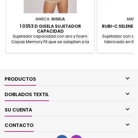
MARCA:
GISELA
MARC
1 0353 D GISELA SUJETADOR
RUBI-C SELENE 
CAPACIDAD
Sujetador capacidad con aro y foam.
Sujetador con ar
Copas Memory Fit que se adaptan a la
fabricado en fin
forma del pecho. Tejido sin costuras y
Bikini 607. 46% Po
centro de pecho cruzado que estiliza la
10% Elastano 
prenda. Tirantes regulables que incluyen
Poliamida
enganche para poder cruzarlos.
Espalda anatómica para una mayor
sujeción. 72% Poliamida, 28% Elastano.

PRODUCTOS
REF: 1/0353

DOBLADOS TEXTIL

SU CUENTA

CONTACTO