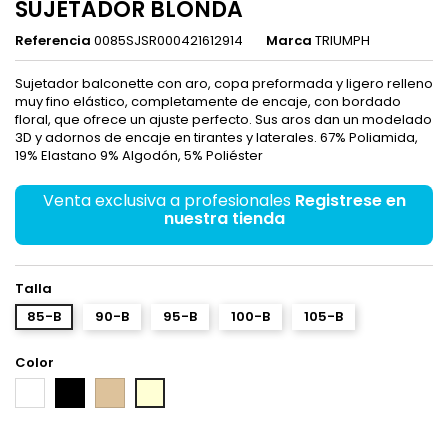
SUJETADOR BLONDA
Referencia
0085SJSR000421612914
Marca
TRIUMPH
Sujetador balconette con aro, copa preformada y ligero relleno
muy fino elástico, completamente de encaje, con bordado
floral, que ofrece un ajuste perfecto. Sus aros dan un modelado
3D y adornos de encaje en tirantes y laterales. 67% Poliamida,
19% Elastano 9% Algodón, 5% Poliéster
Venta exclusiva a profesionales
Registrese en
nuestra tienda
Talla
85-B
90-B
95-B
100-B
105-B
Color
Blanco
Negro
Piel
Marfil