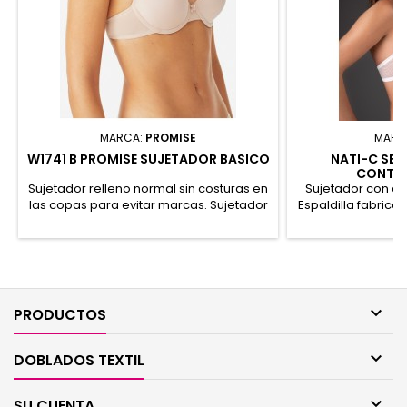
MARCA:
PROMISE
MARC
W1741 B PROMISE SUJETADOR BASICO
NATI-C SEL
CONTO
Sujetador relleno normal sin costuras en
Sujetador con ar
las copas para evitar marcas. Sujetador
Espaldilla fabricad
ligero y confortable para el día a día.
a finas rayas.
92% Poliamida, 8% Elastano
Poliéster

PRODUCTOS

DOBLADOS TEXTIL

SU CUENTA