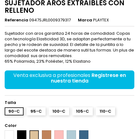
SUJETADOR AROS EXTRAIBLES CON
RELLENO
Referencia
0947SJRL0009379317
Marca
PLAYTEX
Sujetador con aros garantiza 24 horas de comodidad. Copas
con tecnología Elasticidad 3D, se adaptan perfectamente a tu
pecho y le rodean de suavidad. El detalle de la puntilla a lo
largo del escote destaca de manera sutil tus formas. Un plus de
comodidad: sus aros removibles.
65% Poliamida, 23% Poliéster, 12% Elastano
Venta exclusiva a profesionales
Registrese en
nuestra tienda
Talla
90-C
95-C
100-C
105-C
110-C
Color
Blanco
Negro
Visón
Rosa
Ice
Pavo
Piel
blue
Real