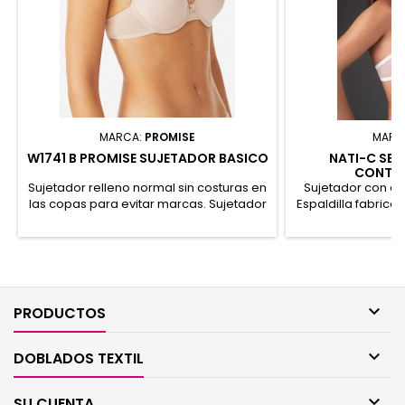
MARCA:
PROMISE
MARC
W1741 B PROMISE SUJETADOR BASICO
NATI-C SEL
CONTO
Sujetador relleno normal sin costuras en
Sujetador con ar
las copas para evitar marcas. Sujetador
Espaldilla fabricad
ligero y confortable para el día a día.
a finas rayas.
92% Poliamida, 8% Elastano
Poliéster

PRODUCTOS

DOBLADOS TEXTIL

SU CUENTA