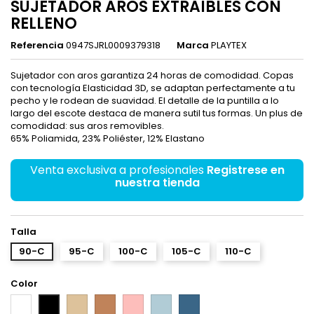
SUJETADOR AROS EXTRAIBLES CON
RELLENO
Referencia
0947SJRL0009379318
Marca
PLAYTEX
Sujetador con aros garantiza 24 horas de comodidad. Copas
con tecnología Elasticidad 3D, se adaptan perfectamente a tu
pecho y le rodean de suavidad. El detalle de la puntilla a lo
largo del escote destaca de manera sutil tus formas. Un plus de
comodidad: sus aros removibles.
65% Poliamida, 23% Poliéster, 12% Elastano
Venta exclusiva a profesionales
Registrese en
nuestra tienda
Talla
90-C
95-C
100-C
105-C
110-C
Color
Blanco
Piel
Visón
Rosa
Ice
Pavo
Negro
blue
Real