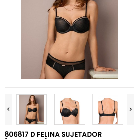


806817 D FELINA SUJETADOR