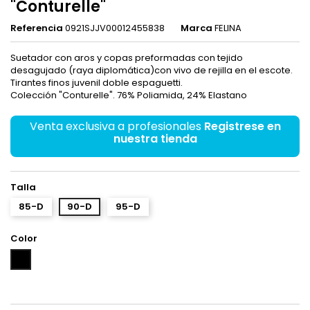
"Conturelle"
Referencia
0921SJJV00012455838
Marca
FELINA
Suetador con aros y copas preformadas con tejido
desagujado (raya diplomática)con vivo de rejilla en el escote.
Tirantes finos juvenil doble espaguetti.
Colección "Conturelle". 76% Poliamida, 24% Elastano
Venta exclusiva a profesionales
Registrese en
nuestra tienda
Talla
85-D
90-D
95-D
Color
Negro