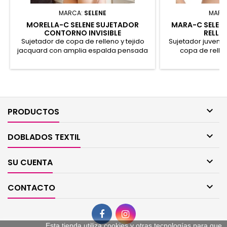
MARCA:
SELENE
MARC
MORELLA-C SELENE SUJETADOR
MARA-C SELEN
CONTORNO INVISIBLE
RELLE
Sujetador de copa de relleno y tejido
Sujetador juvenil
jacquard con amplia espalda pensada
copa de relle
para disimular imperfecciones.
garantizar una 
Comodidad absoluta. 41% Poliamida,
comodidad. Sus
31% Poliéster, 28% Elastano.
laterales con 
superpuestos prop
vez que realzan tu 
44% Poliami

PRODUCTOS

DOBLADOS TEXTIL

SU CUENTA

CONTACTO
Esta tienda utiliza cookies y otras tecnologías para que