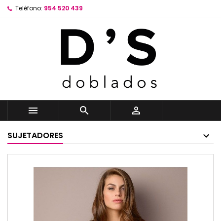
Teléfono:
954 520 439



SUJETADORES