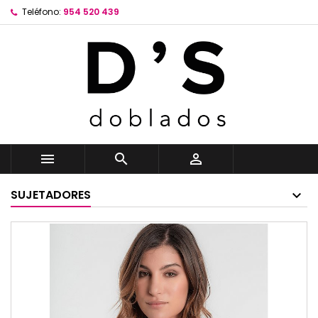
Teléfono:
954 520 439



SUJETADORES