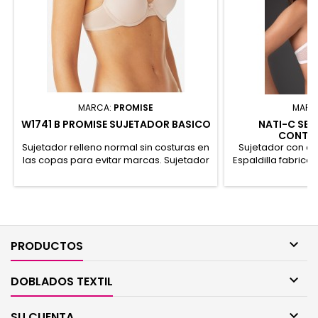
MARCA:
PROMISE
MARC
W1741 B PROMISE SUJETADOR BASICO
NATI-C SEL
CONTO
Sujetador relleno normal sin costuras en
Sujetador con ar
las copas para evitar marcas. Sujetador
Espaldilla fabricad
ligero y confortable para el día a día.
a finas rayas.
92% Poliamida, 8% Elastano
Poliéster

PRODUCTOS

DOBLADOS TEXTIL

SU CUENTA