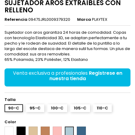
SUJETADOR AROS EXTRAIBLES CON
RELLENO
Referencia
0947SJRL0009379320
Marca
PLAYTEX
Sujetador con aros garantiza 24 horas de comodidad. Copas
con tecnología Elasticidad 3D, se adaptan perfectamente a tu
pecho y le rodean de suavidad. El detalle de la puntilla a lo
largo del escote destaca de manera sutil tus formas. Un plus de
comodidad: sus aros removibles.
65% Poliamida, 23% Poliéster, 12% Elastano
Venta exclusiva a profesionales
Registrese en
nuestra tienda
Talla
90-C
95-C
100-C
105-C
110-C
Color
Blanco
Negro
Piel
Visón
Rosa
Pavo
Ice
Real
blue