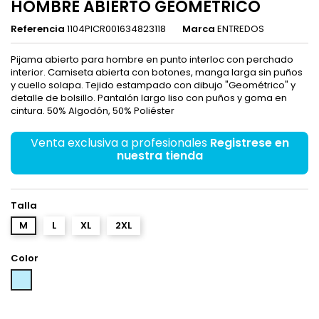
HOMBRE ABIERTO GEOMETRICO
Referencia
1104PICR001634823118
Marca
ENTREDOS
Pijama abierto para hombre en punto interloc con perchado
interior. Camiseta abierta con botones, manga larga sin puños
y cuello solapa. Tejido estampado con dibujo "Geométrico" y
detalle de bolsillo. Pantalón largo liso con puños y goma en
cintura. 50% Algodón, 50% Poliéster
Venta exclusiva a profesionales
Registrese en
nuestra tienda
Talla
M
L
XL
2XL
Color
Celeste