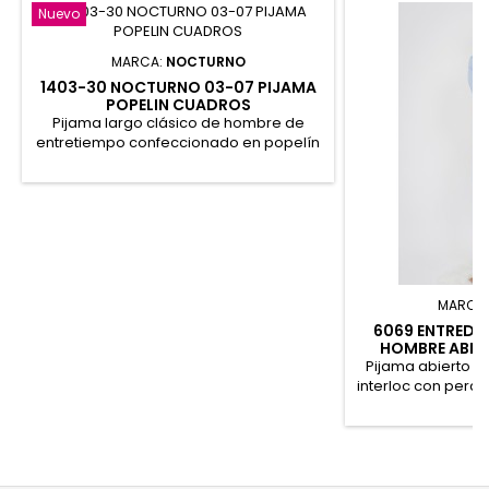
Nuevo
MARCA:
NOCTURNO
1403-30 NOCTURNO 03-07 PIJAMA
POPELIN CUADROS
Pijama largo clásico de hombre de
entretiempo confeccionado en popelín
a cuadros en celeste. Chaqueta con
cuello solapa, cierre a botones y
bolsillos. Pantalón largo a juego de una
sola costura sin bolsillos con bragueta a
dos botones verticales cubierta por tela.
60% Algodón, 40% Poliéster
MARCA
6069 ENTREDO
HOMBRE ABIE
Pijama abierto 
interloc con perch
abierta con boto
puños y cuel
estampado con d
detalle de bolsill
con puños y go