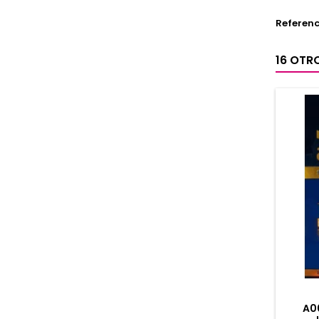
Referenc
16 OTR
A0