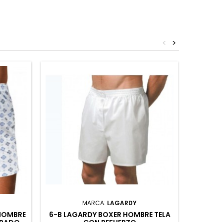
<
>
MARCA:
LAGARDY
HOMBRE
6-B LAGARDY BOXER HOMBRE TELA
5434 FE