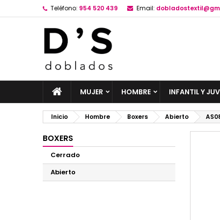
Teléfono:
954 520 439
Email:
dobladostextil@gm
MUJER
HOMBRE
INFANTIL Y JUV
Inicio
Hombre
Boxers
Abierto
AS0
BOXERS
Cerrado
Abierto