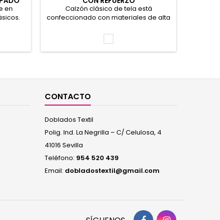
MPADO
CON REFUERZO
A
e en
Calzón clásico de tela está
Box
sicos.
confeccionado con materiales de alta
totalme
ubierta.
calidad que brindan una sensación
frontal, 
r de la
fresca y confortable durante todo el
de pu
Blanco
des de
día. Su diseño tradicional ofrece
Cintura 
cobertura completa, ideal para el uso
aguja
diario, mientras que su cintura elástica
confort s
se adapta sin apretar. 100% Algodón
CONTACTO
Doblados Textil
Polig. Ind. La Negrilla – C/ Celulosa, 4
41016 Sevilla
Teléfono:
954 520 439
Email:
dobladostextil@gmail.com