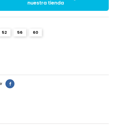
nuestra tienda
52
56
60
ir