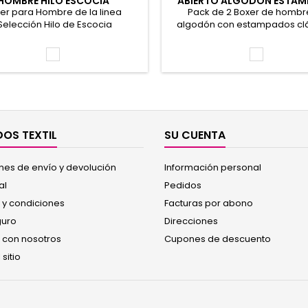
HOMBRE HILO ESCOCIA
ABIERTO ALGODON ESTA
er para Hombre de la linea
Pack de 2 Boxer de hombr
Selección Hilo de Escocia
algodón con estampados clá
izado". Estilo y Elegancia, con
Abertura delantera y goma rec
tandar de Calidad. Naturalidad,
Los estampados pueden varia
Blanco
Surtido
y suavidad. 100% Algodón Hilo de
fotografía. Venta por unida
Escocia Mercerizado
Pack-2. 100% Algodón
OS TEXTIL
SU CUENTA
nes de envío y devolución
Información personal
al
Pedidos
 y condiciones
Facturas por abono
guro
Direcciones
 con nosotros
Cupones de descuento
sitio