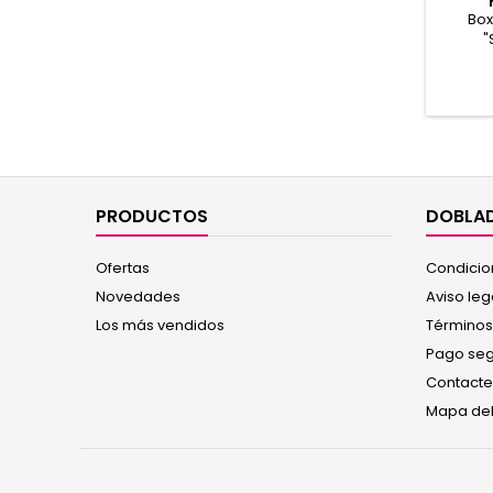
Box
"
Mercer
alto es
brillo 
PRODUCTOS
DOBLAD
Ofertas
Condicio
Novedades
Aviso leg
Los más vendidos
Términos
Pago se
Contacte
Mapa del 