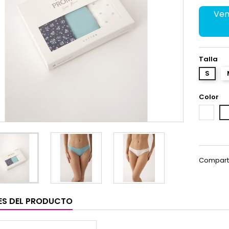
Ven
Talla
S
Color
8AN
8
Compart
ES DEL PRODUCTO