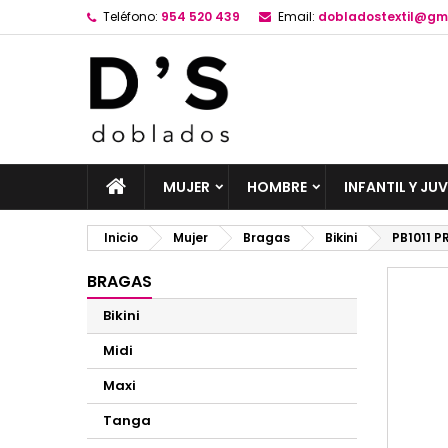
Teléfono:
954 520 439
Email:
dobladostextil@gm
MUJER
HOMBRE
INFANTIL Y JUV
Inicio
Mujer
Bragas
Bikini
PB1011 
BRAGAS
Bikini
Midi
Maxi
Tanga