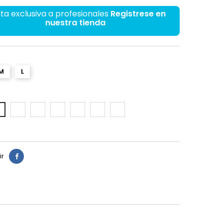
ta exclusiva a profesionales
Registrese en
nuestra tienda
M
L
8AP
8AH
8AJ
8BU
8BV
8BX
AO
ir