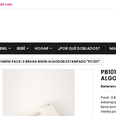
ail.com
ENIL
BEBÉ
HOGAR
¿POR QUÉ DOBLADOS?
MA
PROMISE PACK-3 BRAGA BIKINI ALGODON ESTAMPADO "PC1011"
PB10
ALGO
Referen
Pack-3 B
estampad
lleva en
Venta po