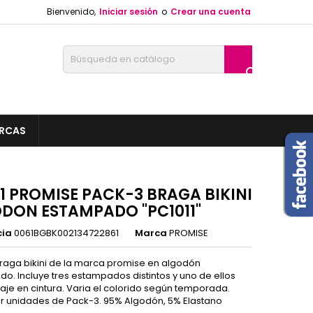
Bienvenido,
Iniciar sesión
o
Crear una cuenta

RCAS
11 PROMISE PACK-3 BRAGA BIKINI
DON ESTAMPADO "PC1011"
cia
0061BGBK002134722861
Marca
PROMISE
raga bikini de la marca promise en algodón
o. Incluye tres estampados distintos y uno de ellos
caje en cintura. Varia el colorido según temporada.
r unidades de Pack-3. 95% Algodón, 5% Elastano