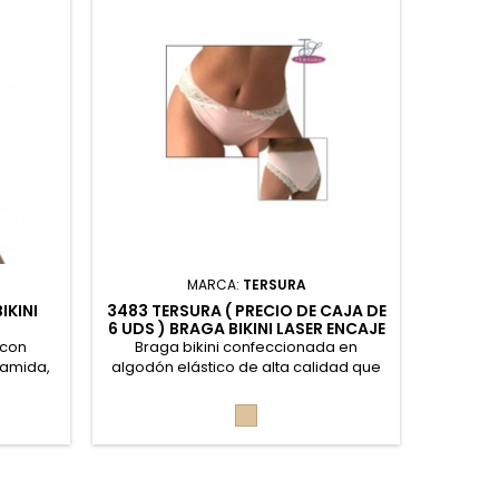
MARCA:
TERSURA
IKINI
3483 TERSURA ( PRECIO DE CAJA DE
200 NA
6 UDS ) BRAGA BIKINI LASER ENCAJE
UDS 
L
 con
Braga bikini confeccionada en
Braga b
iamida,
algodón elástico de alta calidad que
invisibl
nta por
se adapta suavemente a tu cuerpo,
96
esta braga ofrece una sensación de
sé
Piel
ajuste ligero y natural sin apretar. El
corte láser ultra-plano en los bordes
elimina marcas visibles bajo la ropa y
proporciona un acabado moderno y