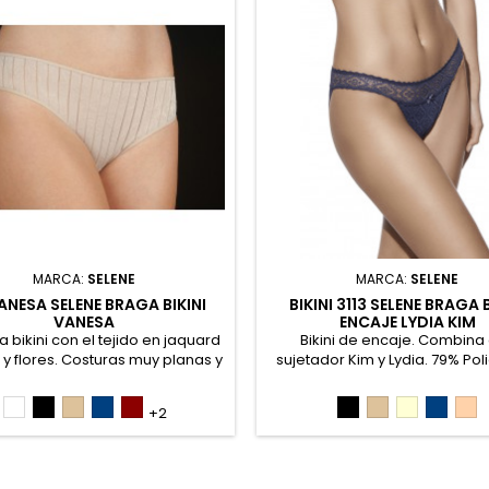
MARCA:
SELENE
MARCA:
SELENE
ANESA SELENE BRAGA BIKINI
BIKINI 3113 SELENE BRAGA B
VANESA
ENCAJE LYDIA KIM
a bikini con el tejido en jaquard
Bikini de encaje. Combina
 y flores. Costuras muy planas y
sujetador Kim y Lydia. 79% Pol
ido muy adaptable. Punto de
12% Algodón, 9% Elastano. Ve
n en la zona íntima. Combina
unidadeds
Blanco
Negro
Piel
Marino
Burdeos
Negro
Piel
Marfil
Marino
Ro
+2
s sujetadores Mariluz, Vanesa y
lett. Venta por unidades. 47%
da, 37% Poliéster, 16% Elastano.