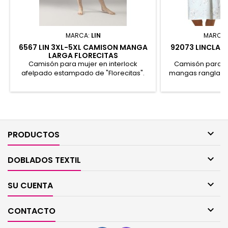
MARCA:
LIN
MARCA
6567 LIN 3XL-5XL CAMISON MANGA
92073 LINCLAL
LARGA FLORECITAS
F
Camisón para mujer en interlock
Camisón para m
afelpado estampado de "Florecitas".
mangas ranglan l
Cuello tapeta y manga larga sin puños.
con estampado "
Presentación en caja. 100% Algodón
fruncido en delan
aporta más amp
Presentación en
marca. 1

PRODUCTOS

DOBLADOS TEXTIL

SU CUENTA

CONTACTO