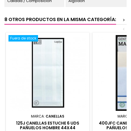
Calidad / Composición
Algodón
8 OTROS PRODUCTOS EN LA MISMA CATEGORÍA:
>
<
Fuera de stock
MARCA:
CANELLAS
MARCA
125J CANELLAS ESTUCHE 6 UDS
400JFC CANELL
PAÑUELOS HOMBRE 44X44
PAÑUELOS 