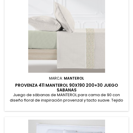
MARCA:
MANTEROL
PROVENZA 411 MANTEROL 90X190 200+30 JUEGO
SABANAS
Juego de sábanas de MANTEROL para cama de 90 con
diseño floral de inspiración provenzal y tacto suave. Tejido
en algodón y poliéster para ofrecer frescor, resistencia y
fácil planchado. Incluye sábana encimera 160x270cm. Bajera
ajustable 90x190/200+30cm y funda de almohada 50x90cm
(Petaca). 50% Algodón, 50% Poliéster