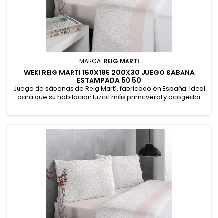
MARCA:
REIG MARTI
WEKI REIG MARTI 150X195 200X30 JUEGO SABANA
ESTAMPADA 50 50
Juego de sábanas de Reig Martí, fabricado en España. Ideal
para que su habitación luzca más primaveral y acogedor
con este diseño de flores y pétalos de colores. Sábana
encimera 235 x 270 cm. Bajera ajustable 150 x 190/200 cm +
30 cm. Funda de almohada 45 x 170 cm. 52% Poliéster, 48%
Algodón