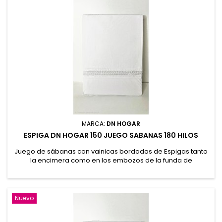
MARCA:
DN HOGAR
ESPIGA DN HOGAR 150 JUEGO SABANAS 180 HILOS
Juego de sábanas con vainicas bordadas de Espigas tanto
la encimera como en los embozos de la funda de
almohada. Confeccionado en tejido algodón/poliéster de
180 hilos que garantiza un equilibrio perfecto entre la
suavidad del algodón y la resistencia o facilidad de
planchado del poliéster. Bajera cuenta con alto de 30 cm.
Nuevo
50% Algodón, 50% Poliéster