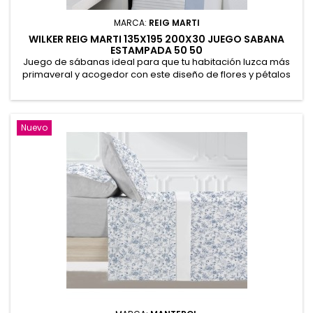
MARCA:
REIG MARTI
WILKER REIG MARTI 135X195 200X30 JUEGO SABANA
ESTAMPADA 50 50
Juego de sábanas ideal para que tu habitación luzca más
primaveral y acogedor con este diseño de flores y pétalos
de colores. Sábana encimera 210 x 270 cm. Bajera ajustable
135 x 195/200 + 30cm. Funda de almohada 45 x 155 cm.
Fabricado en España. 52% Poliéster, 48% Algodón
Nuevo