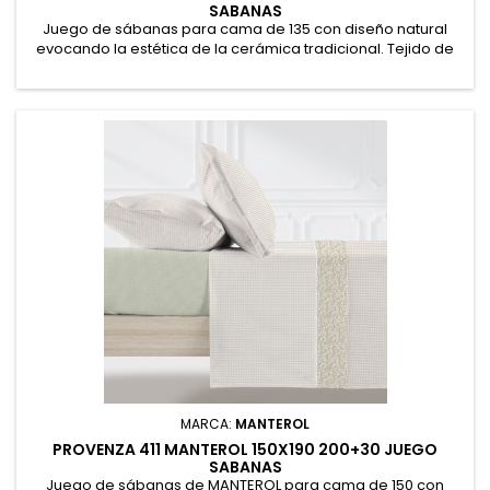
SABANAS
Juego de sábanas para cama de 135 con diseño natural
evocando la estética de la cerámica tradicional. Tejido de
tacto suave en algodón y poliéster resistente y fácil
planchado. Encimera 210x270cm. Bajera ajustable
135x190/200+30cm y 2 fundas de almohada 50x70cm (2uds)
petaca 50% Algodón, 50% Poliéster
MARCA:
MANTEROL
PROVENZA 411 MANTEROL 150X190 200+30 JUEGO
SABANAS
Juego de sábanas de MANTEROL para cama de 150 con