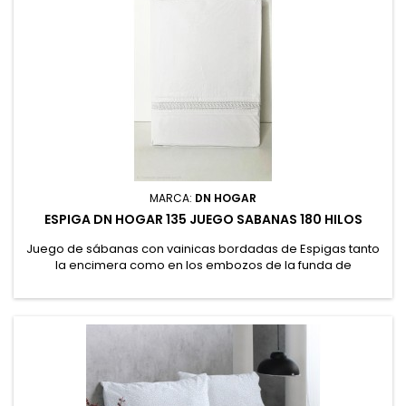
MARCA:
DN HOGAR
ESPIGA DN HOGAR 135 JUEGO SABANAS 180 HILOS
Juego de sábanas con vainicas bordadas de Espigas tanto
la encimera como en los embozos de la funda de
almohada. Confeccionado en tejido algodón/poliéster de
180 hilos que garantiza un equilibrio perfecto entre la
suavidad del algodón y la resistencia o facilidad de
planchado del poliéster. Bajera cuenta con alto de 30 cm.
50% Algodón, 50% Poliéster