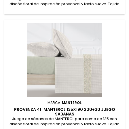
diseño floral de inspiración provenzal y tacto suave. Tejido
en algodón y poliéster para ofrecer frescor, resistencia y
fácil planchado. Sábana encimera 245x270cm. Bajera
ajustable 155x190/200+30cm y 2 fundas de almohada
50x80cm (2uds) petaca 50% Algodón, 50% Poliéster
MARCA:
MANTEROL
PROVENZA 411 MANTEROL 135X190 200+30 JUEGO
SABANAS
Juego de sábanas de MANTEROL para cama de 135 con
diseño floral de inspiración provenzal y tacto suave. Tejido