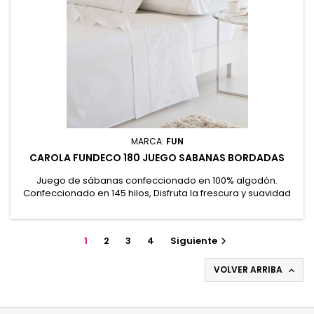
MARCA:
FUN
CAROLA FUNDECO 180 JUEGO SABANAS BORDADAS
Juego de sábanas confeccionado en 100% algodón.
Confeccionado en 145 hilos, Disfruta la frescura y suavidad
natural del 100% algodón. Su elegante diseño en blanco liso,
realzado con delicadas vainicas y sutiles motivos florales en
la encimera y las fundas de almohada, aporta un estilo
1
2
3
4
Siguiente

elegante. 100% Algodón
VOLVER ARRIBA
