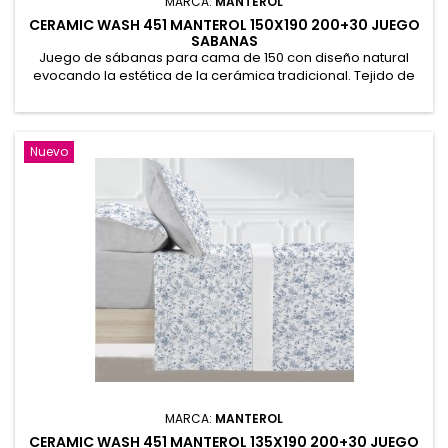
MARCA:
MANTEROL
CERAMIC WASH 451 MANTEROL 150X190 200+30 JUEGO
SABANAS
Juego de sábanas para cama de 150 con diseño natural
evocando la estética de la cerámica tradicional. Tejido de
tacto suave en algodón y poliéster resistente y fácil
planchado. Encimera 245x270cm. Bajera ajustable
155x190/200+30cm y 2 fundas de almohada 50x80cm (2uds)
petaca 50% Algodón, 50% Poliéster
Nuevo
MARCA:
MANTEROL
CERAMIC WASH 451 MANTEROL 135X190 200+30 JUEGO