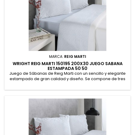
MARCA:
REIG MARTI
WRIGHT REIG MARTI 150195 200X30 JUEGO SABANA
ESTAMPADA 50 50
Juego de Sábanas de Reig Marti con un sencillo y elegante
estampado de gran calidad y diseño. Se compone de tres
piezas: Encimera 230x270, Bajera 150x190/200 y Almohadón
45x170. Válido para colchones de 190 cms y 200 cms de largo
y de hasta 30cm de altura. No necesita planchado. 52%
Poliéster, 48% Algodón