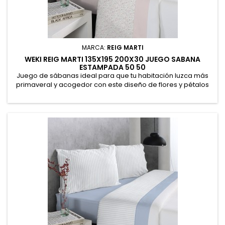
MARCA:
REIG MARTI
WEKI REIG MARTI 135X195 200X30 JUEGO SABANA
ESTAMPADA 50 50
Juego de sábanas ideal para que tu habitación luzca más
primaveral y acogedor con este diseño de flores y pétalos
de colores. Sábana encimera 210 x 270 cm. Bajera ajustable
135 x 195/200 + 30cm. Funda de almohada 45 x 155 cm.
Fabricado en España. 52% Poliéster, 48% Algodón