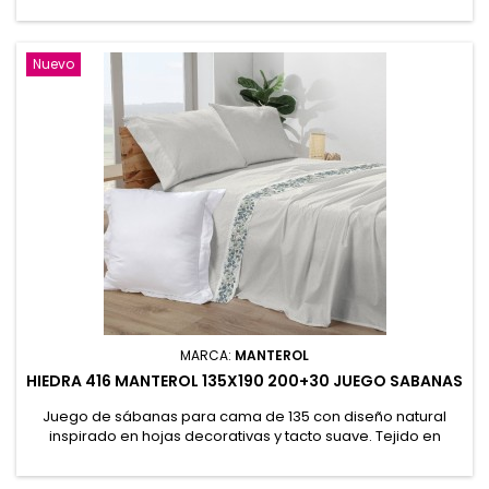
en algodón y poliéster para ofrecer frescor, resistencia y
fácil planchado. Sábana encimera 210x270cm. Bajera
ajustable 135x190/200+30cm y funda de almohada 45x155cm.
50% Algodón, 50% Poliéster
Nuevo
MARCA:
MANTEROL
HIEDRA 416 MANTEROL 135X190 200+30 JUEGO SABANAS
Juego de sábanas para cama de 135 con diseño natural
inspirado en hojas decorativas y tacto suave. Tejido en
algodón y poliéster para ofrecer frescor, resistencia y fácil
planchado. Incluye sábana encimera 210x270cm. Bajera