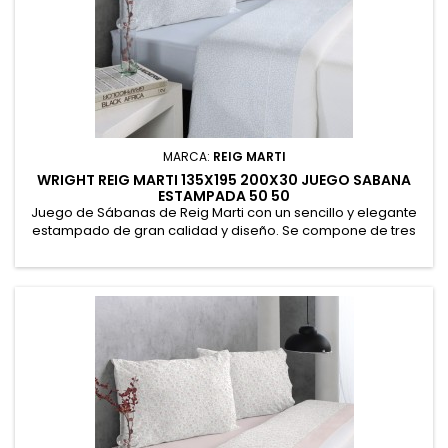
MARCA:
REIG MARTI
WRIGHT REIG MARTI 135X195 200X30 JUEGO SABANA
ESTAMPADA 50 50
Juego de Sábanas de Reig Marti con un sencillo y elegante
estampado de gran calidad y diseño. Se compone de tres
piezas: Encimera 210x270, Bajera 135x195/200x30 cms,
Almohadón 45x155. Válido para colchones de 190 cms y 200
cms de largo y de hasta 30cm de altura. No necesita
planchado. 52% Poliéster, 48% Algodón