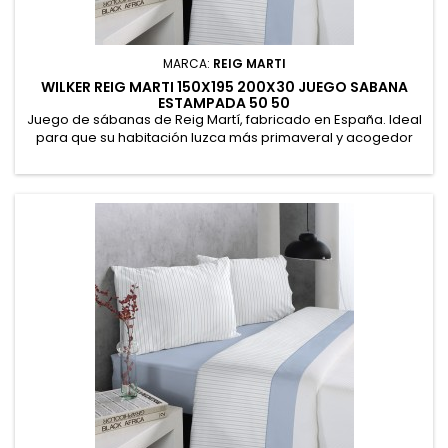
MARCA:
REIG MARTI
WILKER REIG MARTI 150X195 200X30 JUEGO SABANA
ESTAMPADA 50 50
Juego de sábanas de Reig Martí, fabricado en España. Ideal
para que su habitación luzca más primaveral y acogedor
con este diseño de flores y pétalos de colores. Sábana
encimera 235 x 270 cm. Bajera ajustable 150 x 190/200 cm +
30 cm. Funda de almohada 45 x 170 cm. 52% Poliéster, 48%
Algodón