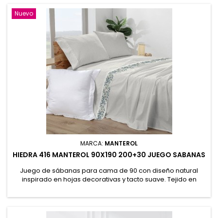
ajustable 135x190/200+30cm y funda almohada 135x155cm.
50% Algodón, 50% Poliéster
Nuevo
MARCA:
MANTEROL
HIEDRA 416 MANTEROL 90X190 200+30 JUEGO SABANAS
Juego de sábanas para cama de 90 con diseño natural
inspirado en hojas decorativas y tacto suave. Tejido en
algodón y poliéster para ofrecer frescor, resistencia y fácil
planchado. Incluye sábana encimera 160x270cm. Bajera
ajustable 90x190/200+30cm y funda de almohada 50x90cm.
50% Algodón, 50% Poliéster