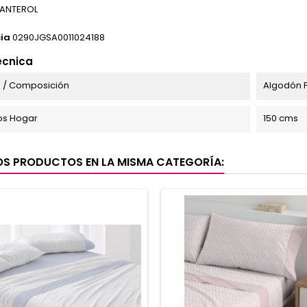
ANTEROL
ia
0290JGSA0011024188
écnica
 / Composición
Algodón P
s Hogar
150 cms
OS PRODUCTOS EN LA MISMA CATEGORÍA: