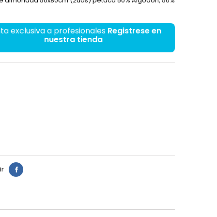
e almohada 50x80cm (2uds) petaca 50% Algodón, 50%
ta exclusiva a profesionales
Registrese en
nuestra tienda
ir