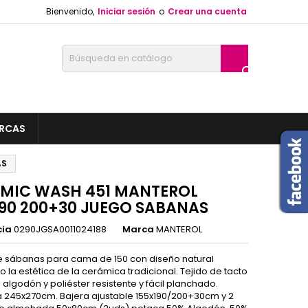
Bienvenido,
Iniciar sesión
o
Crear una cuenta

RCAS
AS
MIC WASH 451 MANTEROL
190 200+30 JUEGO SABANAS
cia
0290JGSA0011024188
Marca
MANTEROL
 sábanas para cama de 150 con diseño natural
la estética de la cerámica tradicional. Tejido de tacto
algodón y poliéster resistente y fácil planchado.
 245x270cm. Bajera ajustable 155x190/200+30cm y 2