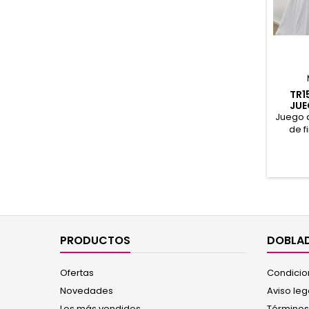
TR1
JUE
Juego 
de f
pequeñ
alzada.
suavi
dia
PRODUCTOS
DOBLAD
Ofertas
Condicio
Novedades
Aviso leg
Los más vendidos
Términos