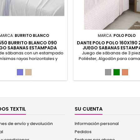
MARCA:
BURRITO BLANCO
MARCA:
POLO POLO
550 BURRITO BLANCO 090
DANTE POLO POLO 160X190
GO SABANAS ESTAMPADA
JUEGO SABANAS ESTAMP
de sábanas con un estampado
Juego de sábanas de 3 pie
inísimas rayas horizontales y
Poliéster, Algodón para cama 
os topitos, dibujados a mano
Incluye sábana encimera est
 Tejido de fácil planchado, gran
sábana bajera ajustable lisa 
Azul
Arena
Gris
Verde
Nude
dad y resistencia para un uso
de almohada a juego. Confec
rio cómodo y duradero. 50%
en tejido fresco de tacto suave
Algodón, 50% Poliéster
lavado. Sin necesidad de pla
50% Algodón, 50% Poliés
OS TEXTIL
SU CUENTA
nes de envío y devolución
Información personal
al
Pedidos
 y condiciones
Facturas por abono