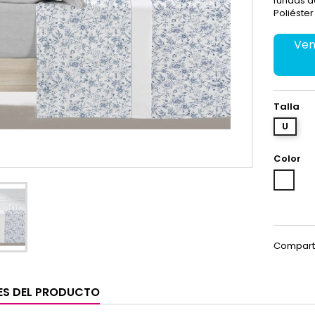
fundas d
Poliéster
Ven
Talla
U
Color
Unico
Compart
ES DEL PRODUCTO