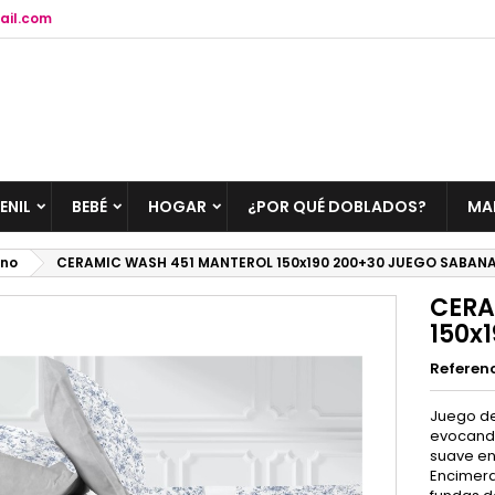
ail.com
ENIL
BEBÉ
HOGAR
¿POR QUÉ DOBLADOS?
MA
ano
CERAMIC WASH 451 MANTEROL 150x190 200+30 JUEGO SABAN
CERA
150x
Referen
Juego de
evocando 
suave en 
Encimera