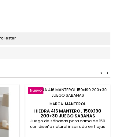
oliéster
<
>
Nuevo
Fuera de
Nuevo
MARCA:
MANTEROL
HIEDRA 416 MANTEROL 150X190
INDIG
200+30 JUEGO SABANAS
20
Juego de sábanas para cama de 150
Juego d
con diseño natural inspirado en hojas
con
decorativas y tacto suave. Tejido en
combi