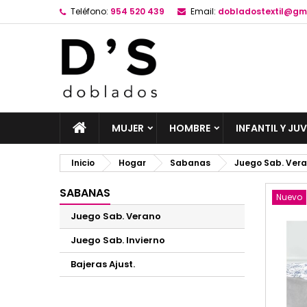
Teléfono:
954 520 439
Email:
dobladostextil@gm
MUJER
HOMBRE
INFANTIL Y JUV
Inicio
Hogar
Sabanas
Juego Sab. Ver
SABANAS
Nuevo
Juego Sab. Verano
Juego Sab. Invierno
Bajeras Ajust.