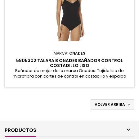
MARCA:
ONADES
5805302 TALARA B ONADES BAÑADOR CONTROL
COSTADILLO LISO
Bañador de mujer de la marca Onades. Tejido liso de
microfibra con cortes de control en costadillo y espalda
baja. Copas preformadas con relleno sin aros , forro de
control en interior completo y tirantes regulables.
Presentación en bolsa.86% Poliamida 14% Elastano
VOLVER ARRIBA


PRODUCTOS