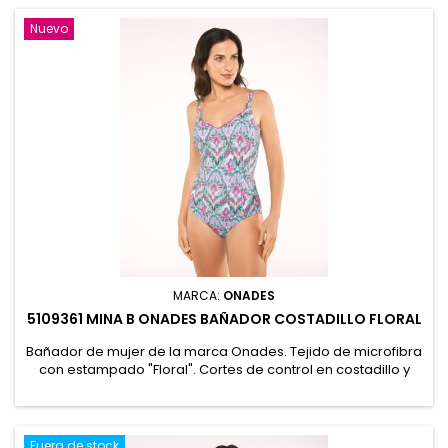
Presentación en bolsa. 86% Poliamida 14% Elastano
Nuevo
MARCA:
ONADES
5109361 MINA B ONADES BAÑADOR COSTADILLO FLORAL
Bañador de mujer de la marca Onades. Tejido de microfibra
con estampado "Floral". Cortes de control en costadillo y
espalda baja. Copas preformadas con relleno sin aros ,
forro de control en interior completo y tirantes regulables.
Presentación en bolsa. 86% Poliamida 14% Elastano
Fuera de stock