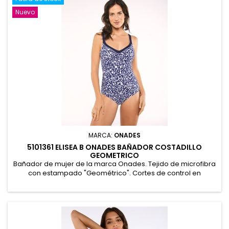
Nuevo
MARCA:
ONADES
5101361 ELISEA B ONADES BAÑADOR COSTADILLO
GEOMETRICO
Bañador de mujer de la marca Onades. Tejido de microfibra
con estampado "Geométrico". Cortes de control en
costadillo y espalda baja. Copas preformadas con relleno
sin aros, forro de control en interior completo y tirantes
regulables. Presentación en bolsa. 86% Poliamida 14%
Elastano