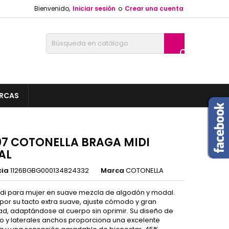
Bienvenido,
Iniciar sesión
o
Crear una cuenta

RCAS
7 COTONELLA BRAGA MIDI
AL
cia
1126BGBG000134824332
Marca
COTONELLA
di para mujer en suave mezcla de algodón y modal.
por su tacto extra suave, ajuste cómodo y gran
dad, adaptándose al cuerpo sin oprimir. Su diseño de
io y laterales anchos proporciona una excelente