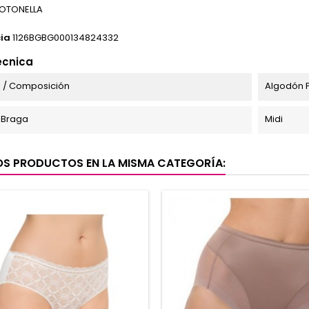
OTONELLA
ia
1126BGBG000134824332
écnica
 / Composición
Algodón P
 Braga
Midi
OS PRODUCTOS EN LA MISMA CATEGORÍA: