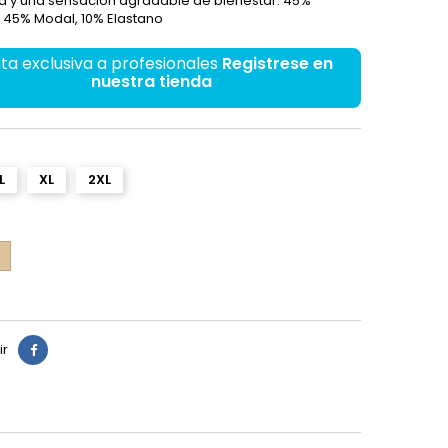
a y una sensación agradable de bienestar. 45%
 45% Modal, 10% Elastano
ta exclusiva a profesionales
Registrese en
nuestra tienda
L
XL
2XL
l
ir