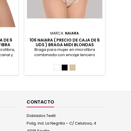
MARCA:
NAIARA
A DE 6
106 NAIARA ( PRECIO DE CAJA DE 6
32531 
FIBRA
UDS ) BRAGA MIDI BLONDAS
UDS )
INVISIBLE
COR
rofibra,
Braga para mujer en microfibra
Braguita
canal y
combinada con encaje lencero
elegante
( PRECIO
elástico invisibe que no se marca en
la c
ida, 10%
todo el camal. Contiene rizo en la zona
conced
Blanco
Negro
Piel
intima. ( PRECIO DE CAJA DE 6 UDS ) 95%
adaptab
Poliamida 5% Elastano
UDS 
CONTACTO
Doblados Textil
Polig. Ind. La Negrilla – C/ Celulosa, 4
41016 Sevilla