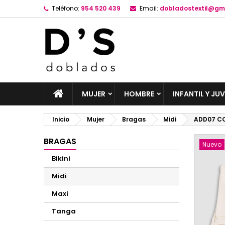
Teléfono:
954 520 439
Email:
dobladostextil@gm
MUJER
HOMBRE
INFANTIL Y JUV
Inicio
Mujer
Bragas
Midi
ADD07 CO
BRAGAS
Nuevo
Bikini
Midi
Maxi
Tanga