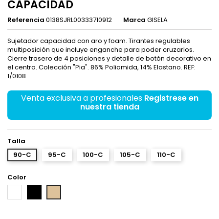
CAPACIDAD
Referencia
0138SJRL00333710912
Marca
GISELA
Sujetador capacidad con aro y foam. Tirantes regulables
multiposición que incluye enganche para poder cruzarlos.
Cierre trasero de 4 posiciones y detalle de botón decorativo en
el centro. Colección "Pia". 86% Poliamida, 14% Elastano. REF:
1/0108
Venta exclusiva a profesionales
Registrese en
nuestra tienda
Talla
90-C
95-C
100-C
105-C
110-C
Color
Blanco
Negro
Piel