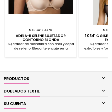
MARCA:
SELENE
MARC
ADELA-B SELENE SUJETADOR
1 0341 C GISE
CONTORNO BLONDA
EXT
Sujetador de microfibra con aros y copa
Sujetador day
de relleno. Elegante encaje en la
extraíbles y foam
espaldilla. 48% Poliéster, 44% Poliamida,
que incluyen e
8% Elastano
cruzarlos. Espal
para una mayor su
de cuatro posicio
Elastano

PRODUCTOS

DOBLADOS TEXTIL

SU CUENTA