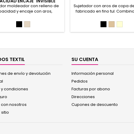
ACIDAD ENCAJE "INVISIBLE
LACE"
dor moldeador con relleno de
Sujetador con aros de copa de
acidad y encaje con aros,
fabricado en fino tul. Combina
dillas laminadas con elásitico
Bikini 607. 46% Poliéster, 
sionados y tirantes regulables
Poliamida, 10% Elastano 46% Po
Negro
Maquillaje
Negro
Piel
Marfil
ibilidad de cruzarlos. Combina
44% Poliamida, 10% Elast
 bragas 1/0457, 1/0458 y 1/0459.
tación en caja personalizada.
Poliamida, 28% Elastano. REF:
1/0392
OS TEXTIL
SU CUENTA
nes de envío y devolución
Información personal
al
Pedidos
 y condiciones
Facturas por abono
guro
Direcciones
 con nosotros
Cupones de descuento
sitio