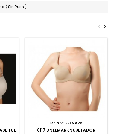
o ( Sin Push )
<
>
MARCA:
SELMARK
ASE TUL
8117 B SELMARK SUJETADOR
LYDIA