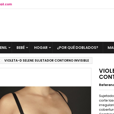
ail.com
ENIL
BEBÉ
HOGAR
¿POR QUÉ DOBLADOS?
MA
VIOLETA-D SELENE SUJETADOR CONTORNO INVISIBLE
VIOL
CONT
Referen
Sujetado
corte la
irregula
cobertura