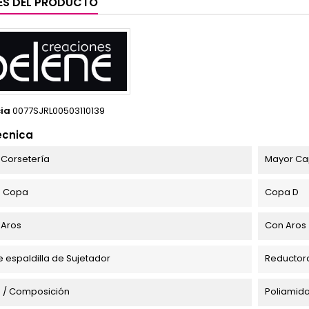
ES DEL PRODUCTO
ia
0077SJRL00503110139
écnica
 Corsetería
Mayor Ca
e Copa
Copa D
 Aros
Con Aros
e espaldilla de Sujetador
Reductora
 / Composición
Poliamida