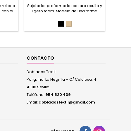
 relleno
Sujetador preformado con aro oculto y
Sujeta
 con el
ligero foam. Modela de una forma
combina
44%
redondeada muy natural sin aportar
copa de
liéster,
volumen extra. Comodidad con una
Negro
Piel
ano
sujeción óptima. 85% Poliamida, 15%
Elastano
CONTACTO
Doblados Textil
Polig. Ind. La Negrilla – C/ Celulosa, 4
41016 Sevilla
Teléfono:
954 520 439
Email:
dobladostextil@gmail.com