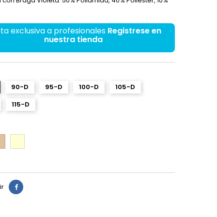
con Braga Violeta. 50% Poliamida, 40% Poliéster, 10%
ta exclusiva a profesionales
Registrese en
nuestra tienda
90-D
95-D
100-D
105-D
115-D
l
Marfil
ir