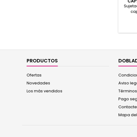
CAP
Sujeta
cap
espal
termofu
con pos
con las
Presen
72% 
PRODUCTOS
DOBLAD
Ofertas
Condicio
Novedades
Aviso leg
Los más vendidos
Términos
Pago se
Contacte
Mapa del 