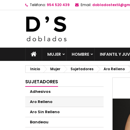
Teléfono:
954 520 439
Email:
dobladostextil@gm
MUJER
HOMBRE
INFANTIL Y JUV
Inicio
Mujer
Sujetadores
Aro Relleno
SUJETADORES
Adhesivos
Aro Relleno
Aro Sin Relleno
Bandeau