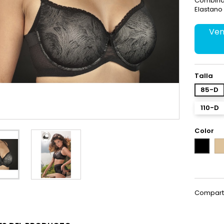
Combina 
Elastano
Ven
Talla
85-D
110-D
Color
Pie
Negro
Compart